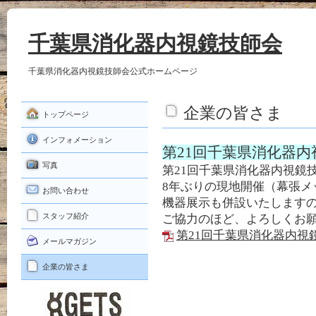
千葉県消化器内視鏡技師会
千葉県消化器内視鏡技師会公式ホームページ
企業の皆さま
トップページ
インフォメーション
第21回千葉県消化器
写真
第21回千葉県消化器内視鏡
8年ぶりの現地開催（幕張メ
お問い合わせ
機器展示も併設いたします
スタッフ紹介
ご協力のほど、よろしくお
第21回千葉県消化器内視鏡技
メールマガジン
企業の皆さま