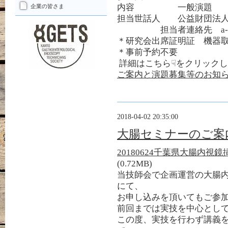
内容 一般演題 医療
企業の皆さま
担当世話人 公益財団法
担当者連絡先 a-watanabe
＊研究会出席証明証 機器
＊事前予約不要
詳細はこちら☟をクリック
ご案内と演題募集等のお知らせ
2018-04-02 20:35:00
大腸セミナーのご案
20180624千葉県大腸内視鏡挿
(0.72MB)
当技師会で企画運営の大腸
にて、
お申し込みを頂いてもご参
前回までは実技を中心とし
この度、実技を行わず講義