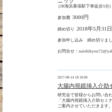
ニック
(JR
海浜幕張駅下車徒歩
5
分
)
3000
円
参加費
2018
年
5
月
31
締め切り
参加申し込み
締め切りま
お問合せ：naishikyou72@yaho
2017-08-14 18:18:00
大腸内視鏡挿入介助
研究会で皆様からお問い合
「大腸内視鏡挿入介助セミ
ご案内させていただきます