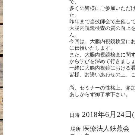
で、
多くの皆様にご参加いただ
た。
昨年まで当技師会で主催し
大腸内視鏡検査の質の向上
ん。
今回は、大腸内視鏡検査に
に伝授いたします。
また、大腸内視鏡検査に関
から学びを深めて行きまし
一緒に大腸内視鏡における
皆様、お誘いあわせの上、
尚、セミナーの性格上、参
あしからず御了承下さい。
2018
年
6
月
24
日
(
日時
医療法人鉄蕉
場所