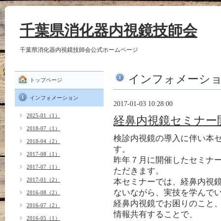
千葉県消化器内視鏡技師会
千葉県消化器内視鏡技師会公式ホームページ
インフォメーシ
トップページ
インフォメーション
2017-01-03 10:28:00
2025-01（1）
経鼻内視鏡セミナー
2018-07（1）
検診内視鏡の導入に伴い本
2018-04（2）
す。
2017-08（1）
昨年７月に開催したセミナ
2017-07（1）
ただきます。
2017-01（2）
本セミナーでは、経鼻内視
ないながら、実技を学んで
2016-08（2）
経鼻内視鏡でお困りのこと
2016-07（2）
情報共有することで、
2016-05（1）