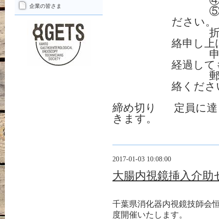
④電話
企業の皆さま
⑤メールア
ださい。
折り返し、
絡申し上
申し込みメ
経過して
郵送など別
絡くださ
締め切り
定員に達
きます。
2017-01-03 10:08:00
大腸内視鏡挿入介助
千葉県消化器内視鏡技師会
度開催いたします。