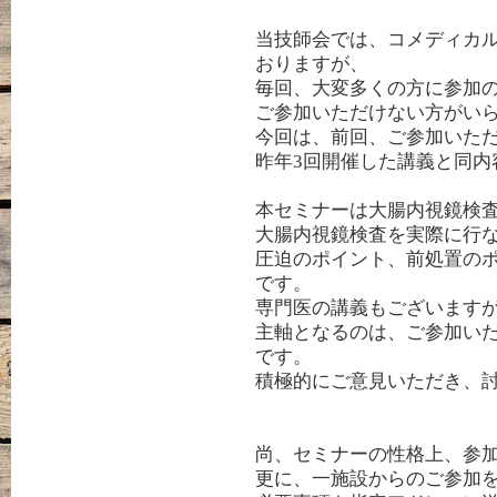
当技師会では
、コメディカ
おりますが、
毎回、大変多くの方
に参加
ご参加いただけない方がい
今回は、前回、ご参加いた
昨年3回
開催した講義と同内
本セミナーは
大腸
内
視鏡検
大腸内
視鏡検査を実際
に行
圧迫のポイント、前処置の
です
。
専門医の講義もございます
主軸となるのは、ご参加い
です。
積極的にご意見いただき、
尚、セミナーの性格上、参
更に、一施設からのご参加