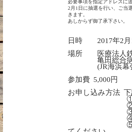
必要事項を指定アドレスに
2月1日に抽選を行い、ご当
きます。
あしからず
御了承下さい。
日時
2017
年
2
月
場所 医療法人
亀田
総合
(
JR
海浜幕
参加費
5,000
円
お申し込み方法
下
①施設
②参加
④電話
⑤メール
てください。