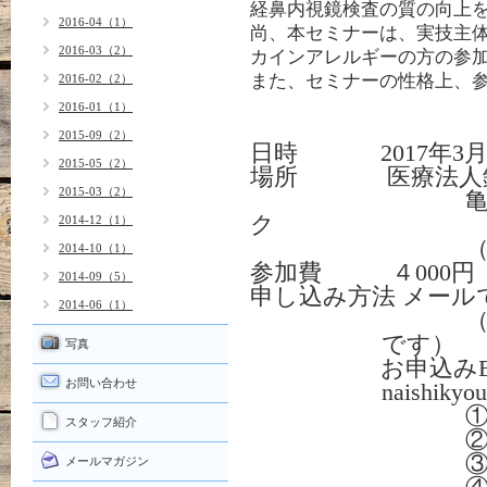
経鼻内視鏡検査の質の向上
2016-04（1）
尚、本セミナーは、実技主
2016-03（2）
カインアレルギーの方の参
また、セミナーの性格上、
2016-02（2）
2016-01（1）
2015-09（2）
日時
2017
年
3
2015-05（2）
場所
医療法人
2015-03（2）
亀田総合病
ク
2014-12（1）
2014-10（1）
参加費
４
000
円
2014-09（5）
申し込み方法
メール
2014-06（1）
（携帯メー
です）
写真
お申込み
お問い合わせ
naishikyo
①施設
スタッフ紹介
②参加
③連絡
メールマガジン