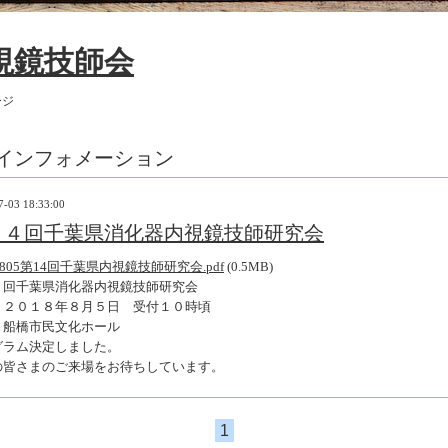
視鏡技師会
ージ
インフォメーション
7-03 18:33:00
１４回千葉県消化器内視鏡技師研究会
80805第14回千葉県内視鏡技師研究会.pdf
(0.5MB)
４回千葉県消化器内視鏡技師研究会
：２０１８年８月５日 受付１０時頃
：船橋市民文化ホール
グラム決定しました。
の皆さまのご来場をお待ちしています。
1