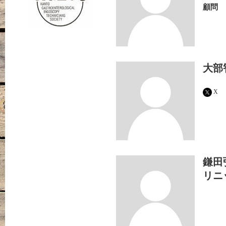
顧問
大部
X
鎌田
リニ